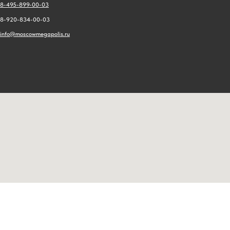
8-495-899-00-03
8-920-834-00-03
info@moscowmegapolis.ru